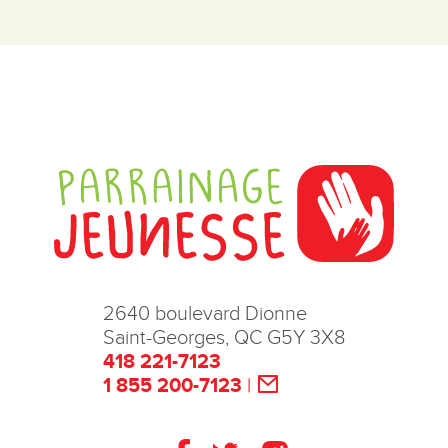
2640 boulevard Dionne
Saint-Georges, QC G5Y 3X8
418 221-7123
1 855 200-7123
|