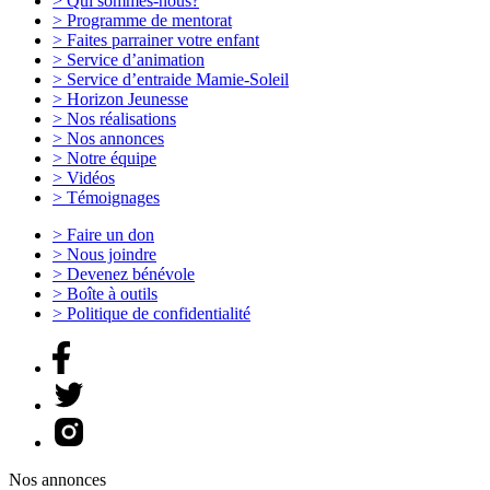
>
Qui sommes-nous?
>
Programme de mentorat
>
Faites parrainer votre enfant
>
Service d’animation
>
Service d’entraide Mamie-Soleil
>
Horizon Jeunesse
>
Nos réalisations
>
Nos annonces
>
Notre équipe
>
Vidéos
>
Témoignages
>
Faire un don
>
Nous joindre
>
Devenez bénévole
>
Boîte à outils
>
Politique de confidentialité
Nos annonces