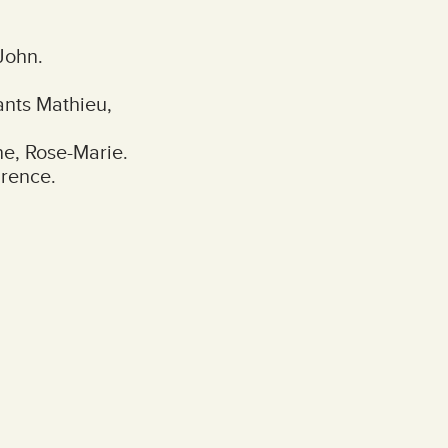
John.
ants Mathieu,
ne, Rose-Marie.
urence.