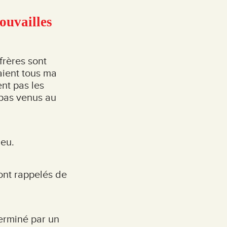
ouvailles
frères sont
aient tous ma
ent pas les
 pas venus au
ieu.
ont rappelés de
terminé par un